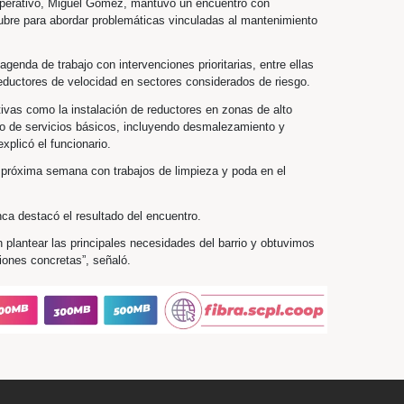
ntrol Urbano y Operativo, Miguel Gómez, mantuvo un encuentr
barrio 30 de Octubre para abordar problemáticas vinculadas al
uctura.
avanzar en una agenda de trabajo con intervenciones prioritaria
 colocación de reductores de velocidad en sectores considerad
ioridades operativas como la instalación de reductores en zon
miento preventivo de servicios básicos, incluyendo desmaleza
 y pluviales”, explicó el funcionario.