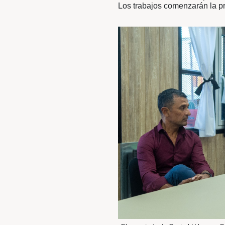
OCTUB
PARA M
Se definieron tar
Los trabajos com