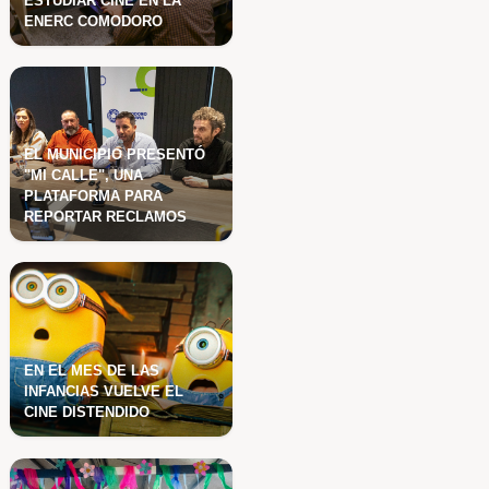
NES
ABRIERON LAS
INSCRIPCIONES PARA
e velocidad.
ESTUDIAR CINE EN LA
ENERC COMODORO
EL MUNICIPIO PRESEN
"MI CALLE", UNA
PLATAFORMA PARA
REPORTAR RECLAMOS