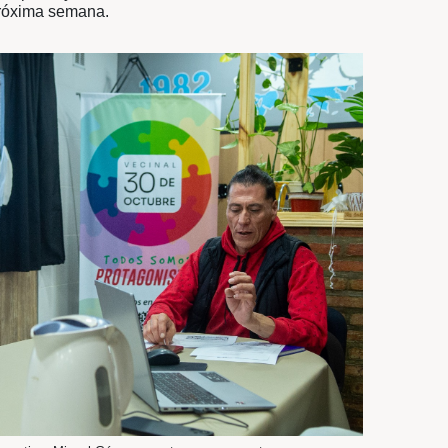
RE COORDINAN ACCIO
EJORAR EL BARRIO
eas de poda, limpieza y colocación de reductores d
enzarán la próxima semana.