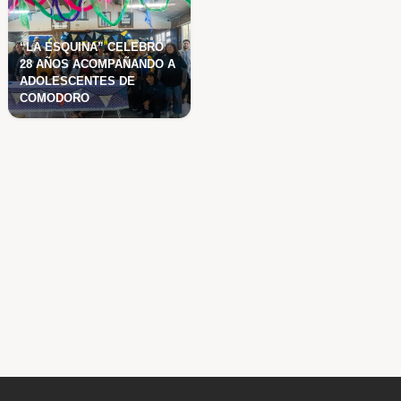
EN EL MES DE LAS
INFANCIAS VUELVE EL
CINE DISTENDIDO
o con
 mantenimiento
“LA ESQUINA” CELEBR
28 AÑOS ACOMPAÑANDO
s, entre ellas
ADOLESCENTES DE
os de riesgo.
COMODORO
as de alto
miento y