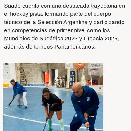
de Sergio Saade, referente del hockey p
argentino y actual asistente técnico del
seleccionado nacional.
La clínica se desarrollará en las instala
Chenque Rugby Club y representa una
oportunidad importante para el crecimie
hockey local, al acercar herramientas y
conocimientos de nivel internacional a 
y jugadoras de la región.
Saade cuenta con una destacada trayec
el hockey pista, formando parte del cue
técnico de la Selección Argentina y part